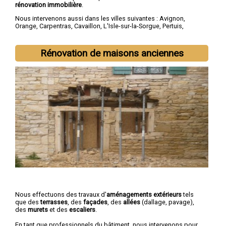
rénovation immobilière
.
Nous intervenons aussi dans les villes suivantes :
Avignon
,
Orange
,
Carpentras
,
Cavaillon
,
L'Isle-sur-la-Sorgue
,
Pertuis
,
Sorgues
,
Le Pontet
,
Bollène
,
Apt
Rénovation de maisons anciennes
Nous effectuons des travaux d'
aménagements extérieurs
tels
que des
terrasses
, des
façades
, des
allées
(dallage, pavage),
des
murets
et des
escaliers
.
En tant que professionnels du bâtiment, nous intervenons pour