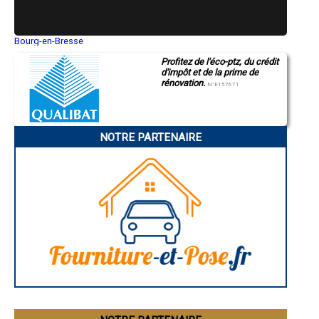
- Entreprise de rénovation immobilière à Saint-Romain-en-Viennois
- Entreprise de rénovation immobilière à Saumane-de-Vaucluse
- Entreprise de rénovation immobilière à Saint-Martin-de-Castillon
- Entreprise de rénovation immobilière à Richerenches
Bourg-en-Bresse
Saint-Quentin
- Entreprise de rénovation immobilière à Puget
Profitez de l'éco-ptz, du crédit
Montluçon
- Entreprise de rénovation immobilière à Villars
d'impôt et de la prime de
Manosque
- Entreprise de rénovation immobilière à Rustrel
rénovation.
Gap
N°E157671
- Entreprise de rénovation immobilière à Puyvert
Nice
- Entreprise de rénovation immobilière à Fontaine-de-Vaucluse
Annonay
Charleville-Mézières
- Entreprise de rénovation immobilière à La Bastidonne
Pamiers
- Entreprise de rénovation immobilière à Saint-Martin-de-la-Brasque
NOTRE PARTENAIRE
Troyes
- Entreprise de rénovation immobilière à Travaillan
Narbonne
- Entreprise de rénovation immobilière à Puyméras
Rodez
- Entreprise de rénovation immobilière à Peypin-d'Aigues
Marseille
Caen
- Entreprise de rénovation immobilière à Le Barroux
Aurillac
- Entreprise de rénovation immobilière à Viens
Angoulême
- Entreprise de rénovation immobilière à Gigondas
La Rochelle
- Entreprise de rénovation immobilière à Roaix
Bourges
- Entreprise de rénovation immobilière à Vaugines
Brive-la-Gaillarde
Dijon
- Entreprise de rénovation immobilière à Saint-Pierre-de-Vassols
Saint-Brieuc
- Entreprise de rénovation immobilière à Villedieu
Guéret
- Entreprise de rénovation immobilière à Crestet
Périgueux
- Entreprise de rénovation immobilière à Crillon-le-Brave
Besançon
- Entreprise de rénovation immobilière à Faucon
Valence
Évreux
- Entreprise de rénovation immobilière à Modène
Chartres