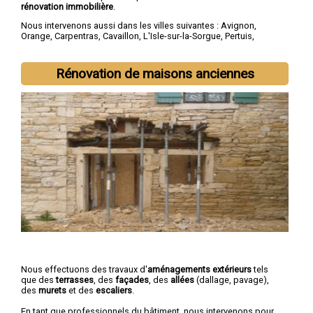
rénovation immobilière
.
Nous intervenons aussi dans les villes suivantes :
Avignon
,
Orange
,
Carpentras
,
Cavaillon
,
L'Isle-sur-la-Sorgue
,
Pertuis
,
Sorgues
,
Le Pontet
,
Bollène
,
Apt
Rénovation de maisons anciennes
Nous effectuons des travaux d'
aménagements extérieurs
tels
que des
terrasses
, des
façades
, des
allées
(dallage, pavage),
des
murets
et des
escaliers
.
En tant que professionnels du bâtiment, nous intervenons pour