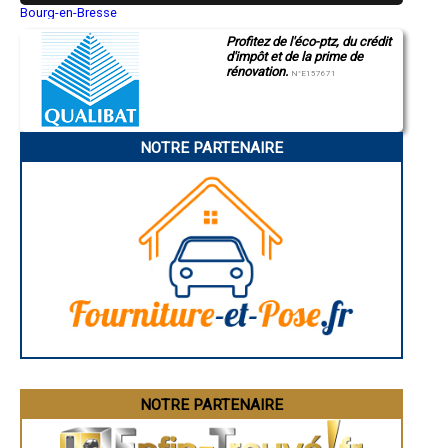
- Entreprise de rénovation immobilière à Richerenches
Bourg-en-Bresse
Saint-Quentin
- Entreprise de rénovation immobilière à Puget
Profitez de l'éco-ptz, du crédit
Montluçon
- Entreprise de rénovation immobilière à Villars
d'impôt et de la prime de
Manosque
- Entreprise de rénovation immobilière à Rustrel
rénovation.
Gap
N°E157671
- Entreprise de rénovation immobilière à Puyvert
Nice
- Entreprise de rénovation immobilière à Fontaine-de-Vaucluse
Annonay
Charleville-Mézières
- Entreprise de rénovation immobilière à La Bastidonne
Pamiers
- Entreprise de rénovation immobilière à Saint-Martin-de-la-Brasque
NOTRE PARTENAIRE
Troyes
- Entreprise de rénovation immobilière à Travaillan
Narbonne
- Entreprise de rénovation immobilière à Puyméras
Rodez
- Entreprise de rénovation immobilière à Peypin-d'Aigues
Marseille
Caen
- Entreprise de rénovation immobilière à Le Barroux
Aurillac
- Entreprise de rénovation immobilière à Viens
Angoulême
- Entreprise de rénovation immobilière à Gigondas
La Rochelle
- Entreprise de rénovation immobilière à Roaix
Bourges
- Entreprise de rénovation immobilière à Vaugines
Brive-la-Gaillarde
Dijon
- Entreprise de rénovation immobilière à Saint-Pierre-de-Vassols
Saint-Brieuc
- Entreprise de rénovation immobilière à Villedieu
Guéret
- Entreprise de rénovation immobilière à Crestet
Périgueux
- Entreprise de rénovation immobilière à Crillon-le-Brave
Besançon
- Entreprise de rénovation immobilière à Faucon
Valence
Évreux
- Entreprise de rénovation immobilière à Modène
Chartres
NOTRE PARTENAIRE
- Entreprise de rénovation immobilière à Méthamis
Brest
- Entreprise de rénovation immobilière à Lamotte-du-Rhône
Nîmes
- Entreprise de rénovation immobilière à Blauvac
Toulouse