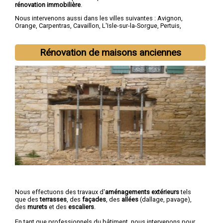
rénovation immobilière
.
Nous intervenons aussi dans les villes suivantes :
Avignon
,
Orange
,
Carpentras
,
Cavaillon
,
L'Isle-sur-la-Sorgue
,
Pertuis
,
Sorgues
,
Le Pontet
,
Bollène
,
Apt
Rénovation de maisons anciennes
Nous effectuons des travaux d'
aménagements extérieurs
tels
que des
terrasses
, des
façades
, des
allées
(dallage, pavage),
des
murets
et des
escaliers
.
En tant que professionnels du bâtiment, nous intervenons pour