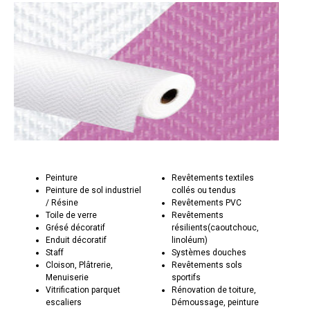
Peinture
Revêtements textiles
Peinture de sol industriel
collés ou tendus
/ Résine
Revêtements PVC
Toile de verre
Revêtements
Grésé décoratif
résilients(caoutchouc,
Enduit décoratif
linoléum)
Staff
Systèmes douches
Cloison, Plâtrerie,
Revêtements sols
Menuiserie
sportifs
Vitrification parquet
Rénovation de toiture,
escaliers
Démoussage, peinture