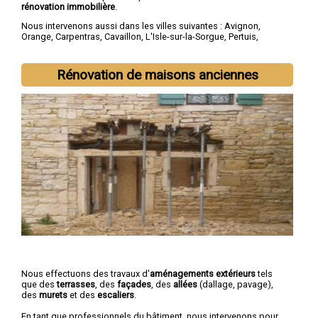
rénovation immobilière
.
Nous intervenons aussi dans les villes suivantes :
Avignon
,
Orange
,
Carpentras
,
Cavaillon
,
L'Isle-sur-la-Sorgue
,
Pertuis
,
Sorgues
,
Le Pontet
,
Bollène
,
Apt
Rénovation de maisons anciennes
Nous effectuons des travaux d'
aménagements extérieurs
tels
que des
terrasses
, des
façades
, des
allées
(dallage, pavage),
des
murets
et des
escaliers
.
En tant que professionnels du bâtiment, nous intervenons pour