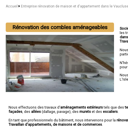
Accueil
Entreprise rénovation de maison et d'appartement dans le Vauclus
Rénovation des combles aménageables
Soci
les 
dans
Trava
Nous
parti
N'hé
pour
Nous 
L'Isl
Nous effectuons des travaux d'
aménagements extérieurs
tels que des
t
façades
, des
allées
(dallage, pavage), des
murets
et des
escaliers
.
En tant que professionnels du bâtiment, nous intervenons pour la
rénova
Travaillan d'appartements, de maisons et de commerces
.