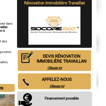
Rénovation Immobilière Travaillan
isée dans
aillan
ns à
t des
sposition
DEVIS RÉNOVATION
IMMOBILIÈRE TRAVAILLAN
aillon
,
Cliquez ici
APPELEZ-NOUS
Cliquez-ici
es
Financement possible