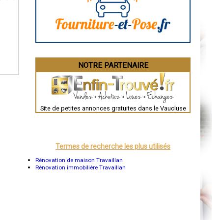
La Rochelle
Bourges
Brive-la-Gaillarde
Dijon
Saint-Brieuc
Guéret
Périgueux
Besançon
NOTRE PARTENAIRE
Valence
Évreux
Chartres
Brest
Nîmes
Toulouse
Site de petites annonces gratuites dans le Vaucluse
Auch
Bordeaux
Montpellier
Rennes
Châteauroux
Termes de recherche les plus utilisés
Tours
Grenoble
Rénovation de maison Travaillan
Dole
Rénovation immobilière Travaillan
Mont-de-Marsan
Blois
Saint-Étienne
Le Puy-en-Velay
Nantes
Orléans
Cahors