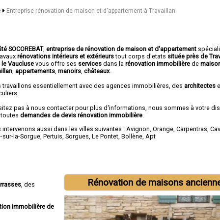
e
Entreprise rénovation de maison et d'appartement à Travaillan
été SOCOREBAT
,
entreprise de rénovation de maison et d'appartement
spécial
travaux
rénovations intérieurs et extérieurs
tout corps d'etats
située près de Trav
 le Vaucluse
vous offre ses
services
dans la
rénovation immobilière
de
maiso
illan
,
appartements
,
manoirs
,
châteaux
.
 travaillons essentiellement avec des agences immobilières, des
architectes
e
culiers.
sitez pas à nous contacter pour plus d'informations, nous sommes à votre di
 toutes
demandes de devis rénovation immobilière
.
intervenons aussi dans les villes suivantes :
Avignon
,
Orange
,
Carpentras
,
Cav
e-sur-la-Sorgue
,
Pertuis
,
Sorgues
,
Le Pontet
,
Bollène
,
Apt
Rénovation de maisons ancienn
errasses
, des
tion immobilière de