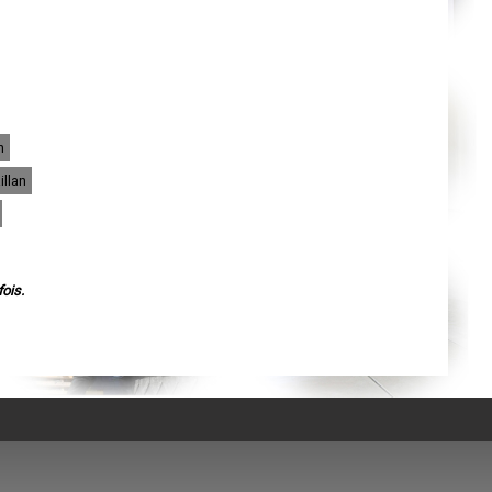
Agen
Mende
Angers
Cherbourg-Octeville
Reims
Saint-Dizier
Laval
Nancy
Verdun
n
Lorient
Metz
illan
Nevers
Lille
Beauvais
Alençon
Calais
Clermont-Ferrand
Pau
ois.
Tarbes
Perpignan
Strasbourg
Mulhouse
Lyon
Vesoul
Chalon-sur-Saône
Le Mans
Chambéry
Annecy
Paris
Le Havre