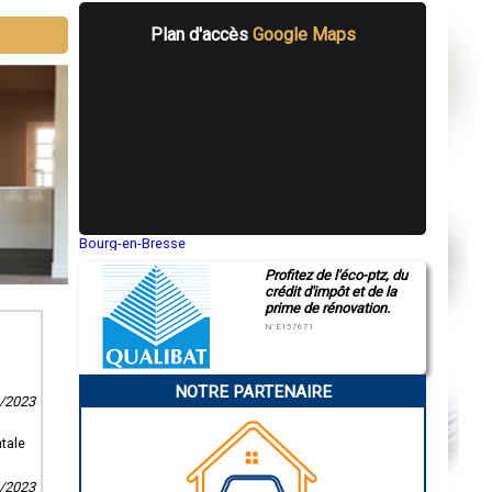
Plan d'accès
Google Maps
Bourg-en-Bresse
Saint-Quentin
Profitez de l'éco-ptz, du
Montluçon
crédit d'impôt et de la
Manosque
prime de rénovation.
Gap
Nice
N°E157671
Annonay
Charleville-Mézières
Pamiers
NOTRE PARTENAIRE
Troyes
8/2023
Narbonne
Rodez
Marseille
tale
Caen
Aurillac
1/2023
Angoulême