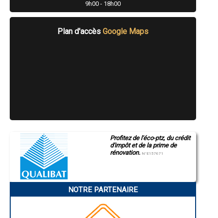
9h00 - 18h00
- Tailleur de pierre à Saint-Didier
- Tailleur de pierre à Visan
- Tailleur de pierre à Mérindol
Plan d'accès
Google Maps
- Tailleur de pierre à Taillades
- Tailleur de pierre à Mormoiron
- Tailleur de pierre à Cabrières-d'Avignon
- Tailleur de pierre à Maubec
- Tailleur de pierre à Cucuron
- Tailleur de pierre à Grillon
- Tailleur de pierre à Lagnes
- Tailleur de pierre à Violès
- Tailleur de pierre à Uchaux
- Tailleur de pierre à Malemort-du-Comtat
- Tailleur de pierre à Bonnieux
- Tailleur de pierre à Villes-sur-Auzon
Profitez de l'éco-ptz, du crédit
- Tailleur de pierre à Oppède
d'impôt et de la prime de
- Tailleur de pierre à La Bastide-des-Jourdans
rénovation.
N°E157671
- Tailleur de pierre à Sault
- Tailleur de pierre à Sablet
- Tailleur de pierre à La Motte-d'Aigues
- Tailleur de pierre à Roussillon
NOTRE PARTENAIRE
- Tailleur de pierre à Jonquerettes
- Tailleur de pierre à Saint-Christol
- Tailleur de pierre à Goult
- Tailleur de pierre à Ménerbes