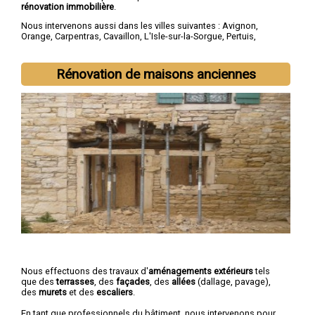
rénovation immobilière
.
Nous intervenons aussi dans les villes suivantes :
Avignon
,
Orange
,
Carpentras
,
Cavaillon
,
L'Isle-sur-la-Sorgue
,
Pertuis
,
Sorgues
,
Le Pontet
,
Bollène
,
Apt
Rénovation de maisons anciennes
Nous effectuons des travaux d'
aménagements extérieurs
tels
que des
terrasses
, des
façades
, des
allées
(dallage, pavage),
des
murets
et des
escaliers
.
En tant que professionnels du bâtiment, nous intervenons pour