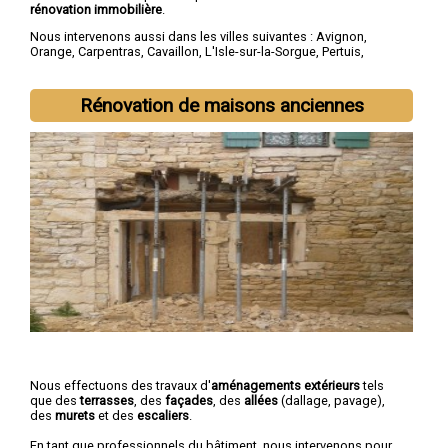
rénovation immobilière
.
Nous intervenons aussi dans les villes suivantes :
Avignon
,
Orange
,
Carpentras
,
Cavaillon
,
L'Isle-sur-la-Sorgue
,
Pertuis
,
Sorgues
,
Le Pontet
,
Bollène
,
Apt
Rénovation de maisons anciennes
Nous effectuons des travaux d'
aménagements extérieurs
tels
que des
terrasses
, des
façades
, des
allées
(dallage, pavage),
des
murets
et des
escaliers
.
En tant que professionnels du bâtiment, nous intervenons pour