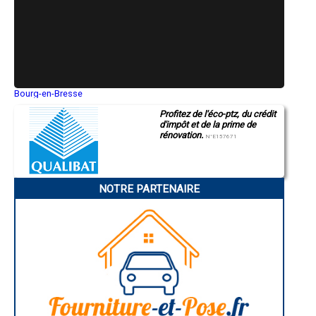
- Entreprise de rénovation immobilière à Séguret
- Entreprise de rénovation immobilière à Cairanne
- Entreprise de rénovation immobilière à Rasteau
- Entreprise de rénovation immobilière à Cabrières-d'Aigues
- Entreprise de rénovation immobilière à Saint-Romain-en-Viennois
- Entreprise de rénovation immobilière à Saumane-de-Vaucluse
- Entreprise de rénovation immobilière à Saint-Martin-de-Castillon
- Entreprise de rénovation immobilière à Richerenches
Bourg-en-Bresse
Saint-Quentin
- Entreprise de rénovation immobilière à Puget
Profitez de l'éco-ptz, du crédit
Montluçon
- Entreprise de rénovation immobilière à Villars
d'impôt et de la prime de
Manosque
- Entreprise de rénovation immobilière à Rustrel
rénovation.
Gap
N°E157671
- Entreprise de rénovation immobilière à Puyvert
Nice
- Entreprise de rénovation immobilière à Fontaine-de-Vaucluse
Annonay
Charleville-Mézières
- Entreprise de rénovation immobilière à La Bastidonne
Pamiers
- Entreprise de rénovation immobilière à Saint-Martin-de-la-Brasque
NOTRE PARTENAIRE
Troyes
- Entreprise de rénovation immobilière à Travaillan
Narbonne
- Entreprise de rénovation immobilière à Puyméras
Rodez
- Entreprise de rénovation immobilière à Peypin-d'Aigues
Marseille
Caen
- Entreprise de rénovation immobilière à Le Barroux
Aurillac
- Entreprise de rénovation immobilière à Viens
Angoulême
- Entreprise de rénovation immobilière à Gigondas
La Rochelle
- Entreprise de rénovation immobilière à Roaix
Bourges
- Entreprise de rénovation immobilière à Vaugines
Brive-la-Gaillarde
Dijon
- Entreprise de rénovation immobilière à Saint-Pierre-de-Vassols
Saint-Brieuc
- Entreprise de rénovation immobilière à Villedieu
Guéret