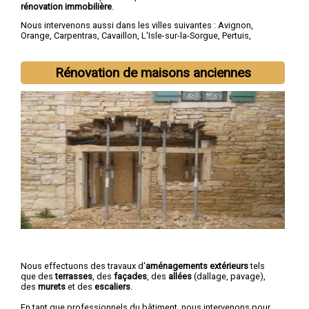
rénovation immobilière
.
Nous intervenons aussi dans les villes suivantes :
Avignon
,
Orange
,
Carpentras
,
Cavaillon
,
L'Isle-sur-la-Sorgue
,
Pertuis
,
Sorgues
,
Le Pontet
,
Bollène
,
Apt
Rénovation de maisons anciennes
Nous effectuons des travaux d'
aménagements extérieurs
tels
que des
terrasses
, des
façades
, des
allées
(dallage, pavage),
des
murets
et des
escaliers
.
En tant que professionnels du bâtiment, nous intervenons pour