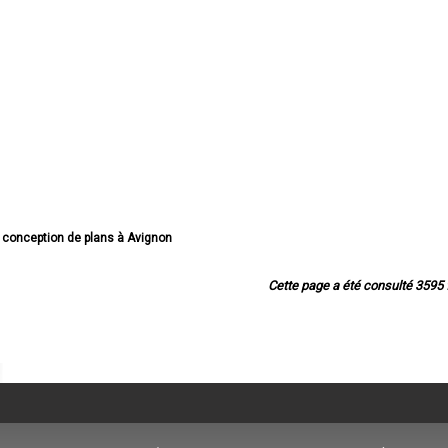
e conception de plans à Avignon
de conception de plans à Orange
 conception de plans à Carpentras
Cette page a été consulté 3595 f
 conception de plans à Cavaillon
eption de plans à L'Isle-sur-la-Sorgue
e conception de plans à Pertuis
e conception de plans à Sorgues
 conception de plans à Le Pontet
e conception de plans à Bollène
 de conception de plans à Apt
e conception de plans à Monteux
eption de plans à Pernes-les-Fontaines