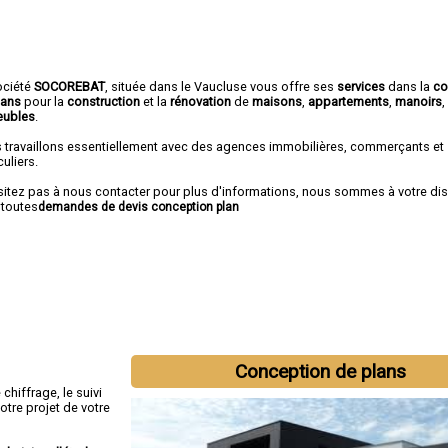
ociété
SOCOREBAT
, située dans le Vaucluse vous offre ses
services
dans la
co
lans
pour la
construction
et la
rénovation
de
maisons
,
appartements
,
manoirs
,
ubles
.
 travaillons essentiellement avec des agences immobilières, commerçants et
culiers.
sitez pas à nous contacter pour plus d'informations, nous sommes à votre di
 toutes
demandes de devis conception plan
Conception de plans
hiffrage, le suivi
otre projet de votre