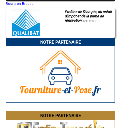
- Entreprise de rénovation immobilière à Richerenches
Bourg-en-Bresse
Saint-Quentin
- Entreprise de rénovation immobilière à Puget
Profitez de l'éco-ptz, du crédit
Montluçon
- Entreprise de rénovation immobilière à Villars
d'impôt et de la prime de
Manosque
- Entreprise de rénovation immobilière à Rustrel
rénovation.
Gap
N°E157671
- Entreprise de rénovation immobilière à Puyvert
Nice
- Entreprise de rénovation immobilière à Fontaine-de-Vaucluse
Annonay
Charleville-Mézières
- Entreprise de rénovation immobilière à La Bastidonne
Pamiers
- Entreprise de rénovation immobilière à Saint-Martin-de-la-Brasque
NOTRE PARTENAIRE
Troyes
- Entreprise de rénovation immobilière à Travaillan
Narbonne
- Entreprise de rénovation immobilière à Puyméras
Rodez
- Entreprise de rénovation immobilière à Peypin-d'Aigues
Marseille
Caen
- Entreprise de rénovation immobilière à Le Barroux
Aurillac
- Entreprise de rénovation immobilière à Viens
Angoulême
- Entreprise de rénovation immobilière à Gigondas
La Rochelle
- Entreprise de rénovation immobilière à Roaix
Bourges
- Entreprise de rénovation immobilière à Vaugines
Brive-la-Gaillarde
Dijon
- Entreprise de rénovation immobilière à Saint-Pierre-de-Vassols
Saint-Brieuc
- Entreprise de rénovation immobilière à Villedieu
Guéret
- Entreprise de rénovation immobilière à Crestet
Périgueux
- Entreprise de rénovation immobilière à Crillon-le-Brave
Besançon
- Entreprise de rénovation immobilière à Faucon
Valence
Évreux
- Entreprise de rénovation immobilière à Modène
Chartres
NOTRE PARTENAIRE
- Entreprise de rénovation immobilière à Méthamis
Brest
- Entreprise de rénovation immobilière à Lamotte-du-Rhône
Nîmes
- Entreprise de rénovation immobilière à Blauvac
Toulouse