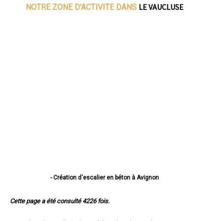
LE VAUCLUSE
NOTRE ZONE D'ACTIVITE DANS
- Création d'escalier en béton à Avignon
- Création d'escalier en béton à Orange
- Création d'escalier en béton à Carpentras
Cette page a été consulté 4226 fois.
- Création d'escalier en béton à Cavaillon
- Création d'escalier en béton à L'Isle-sur-la-Sorgue