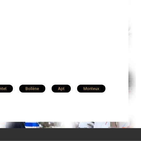
ntet
Bollène
Apt
Monteux
Vaison-la-Romaine
Sarrians
Mazan
Camaret-sur-Aigues
Jonquières
omb
Châteauneuf-de-Gadagne
Bédoin