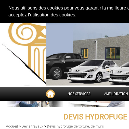
Extension de maison
|
Rénovation de maison
|
Aménagement des combles
Nous utilisons des cookies pour vous garantir la meilleure 
Devis hydrofuge de toiture, de m
acceptez l'utilisation des cookies.
NOS SERVICES
AMELIORATION 
DEVIS HYDROFUGE 
>
>
Accueil
Devis travaux
Devis hydrofuge de toiture, de murs