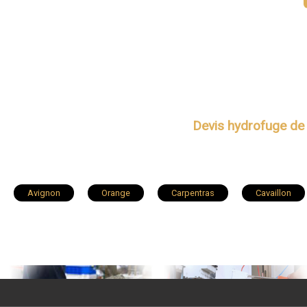
Devis hydrofuge de 
Avignon
Orange
Carpentras
Cavaillon
Pernes-les-Fontaines
Vedène
Valréas
Le 
Courthézon
Bédarrides
Saint-Saturnin-lès-Avignon
Robion
Cheval-Blanc
Cadenet
La Tour-d'