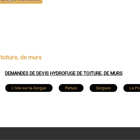
toiture, de murs
DEMANDES DE DEVIS HYDROFUGE DE TOITURE, DE MURS
L'Isle-sur-la-Sorgue
Pertuis
Sorgues
Le Po
Thor
Entraigues-sur-la-Sorgue
Morières-lès-Avignon
Piolenc
Aubignan
Caumont-sur-Durance
Aigues
Mondragon
Lapalud
Lauris
Car