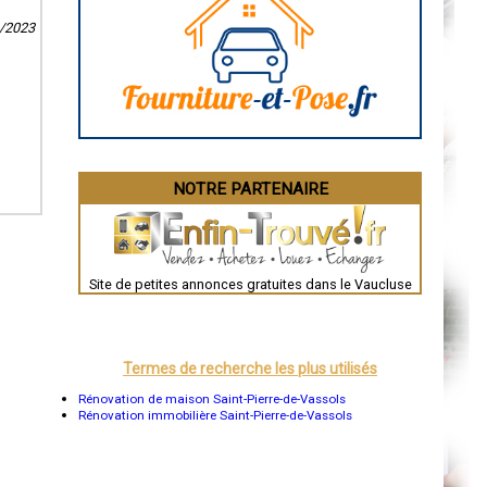
Caen
Aurillac
9/2023
Angoulême
La Rochelle
Bourges
Brive-la-Gaillarde
Dijon
Saint-Brieuc
Guéret
Périgueux
Besançon
NOTRE PARTENAIRE
Valence
Évreux
Chartres
Brest
Nîmes
Toulouse
Site de petites annonces gratuites dans le Vaucluse
Auch
Bordeaux
Montpellier
Rennes
Châteauroux
Termes de recherche les plus utilisés
Tours
Grenoble
Rénovation de maison Saint-Pierre-de-Vassols
Dole
Rénovation immobilière Saint-Pierre-de-Vassols
Mont-de-Marsan
Blois
Saint-Étienne
Le Puy-en-Velay
Nantes