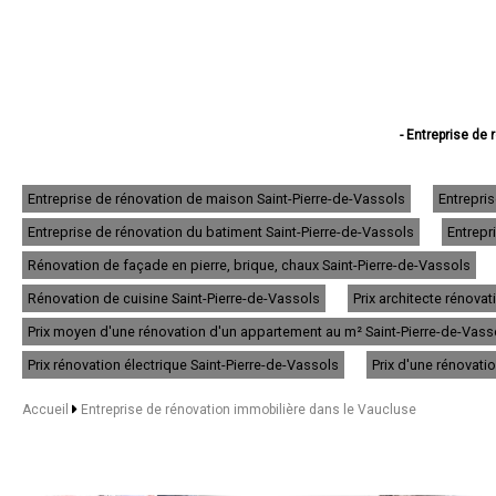
- Entreprise de
- Entreprise de
- Entreprise de r
- Entreprise de 
Entreprise de rénovation de maison Saint-Pierre-de-Vassols
Entrepri
- Entreprise de rénov
Entreprise de rénovation du batiment Saint-Pierre-de-Vassols
Entrepr
- Entreprise de
- Entreprise de
Rénovation de façade en pierre, brique, chaux Saint-Pierre-de-Vassols
- Entreprise de 
- Entreprise de
Rénovation de cuisine Saint-Pierre-de-Vassols
Prix architecte rénova
- Entreprise 
Prix moyen d'une rénovation d'un appartement au m² Saint-Pierre-de-Vass
- Entreprise de
- Entreprise de rénova
Prix rénovation électrique Saint-Pierre-de-Vassols
Prix d'une rénovati
- Entreprise de
- Entreprise de
Accueil
Entreprise de rénovation immobilière dans le Vaucluse
- Entreprise de
- Entreprise de rénovati
- Entreprise de rénova
- Entreprise de réno
- Entreprise de 