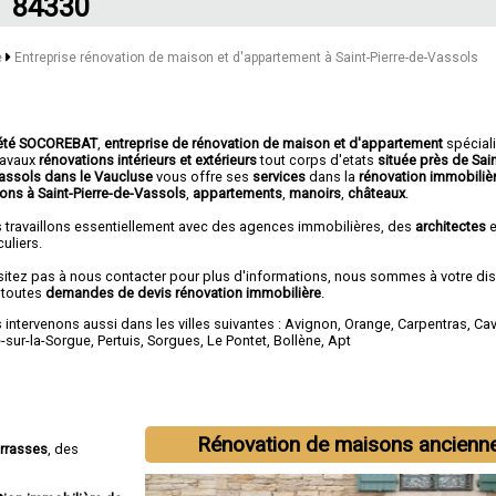
84330
e
Entreprise rénovation de maison et d'appartement à Saint-Pierre-de-Vassols
été SOCOREBAT
,
entreprise de rénovation de maison et d'appartement
spécial
travaux
rénovations intérieurs et extérieurs
tout corps d'etats
située près de Sain
assols dans le Vaucluse
vous offre ses
services
dans la
rénovation immobiliè
ons à Saint-Pierre-de-Vassols
,
appartements
,
manoirs
,
châteaux
.
 travaillons essentiellement avec des agences immobilières, des
architectes
e
culiers.
sitez pas à nous contacter pour plus d'informations, nous sommes à votre di
 toutes
demandes de devis rénovation immobilière
.
intervenons aussi dans les villes suivantes :
Avignon
,
Orange
,
Carpentras
,
Cav
e-sur-la-Sorgue
,
Pertuis
,
Sorgues
,
Le Pontet
,
Bollène
,
Apt
Rénovation de maisons ancienn
errasses
, des