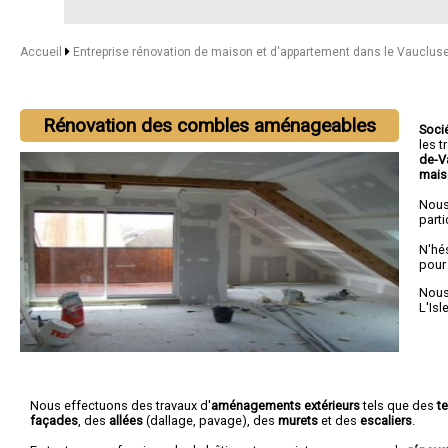
Accueil
Entreprise rénovation de maison et d'appartement dans le Vauclus
Rénovation des combles aménageables
Soci
les 
de-V
mais
Nous
parti
N'hé
pour
Nous 
L'Isl
Nous effectuons des travaux d'
aménagements extérieurs
tels que des
t
façades
, des
allées
(dallage, pavage), des
murets
et des
escaliers
.