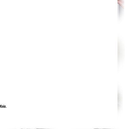
Orléans
Cahors
Agen
Mende
Angers
Cherbourg-Octeville
Reims
Saint-Dizier
Laval
Nancy
Verdun
Lorient
Metz
Nevers
Lille
Beauvais
Alençon
Calais
Clermont-Ferrand
Pau
Tarbes
Perpignan
Strasbourg
Mulhouse
ois.
Lyon
Vesoul
Chalon-sur-Saône
Le Mans
Chambéry
Annecy