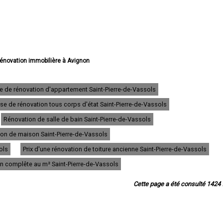
 rénovation immobilière à Avignon
 rénovation immobilière à Orange
énovation immobilière à Carpentras
rénovation immobilière à Cavaillon
se de rénovation d'appartement Saint-Pierre-de-Vassols
ation immobilière à L'Isle-sur-la-Sorgue
ise de rénovation tous corps d'état Saint-Pierre-de-Vassols
 rénovation immobilière à Pertuis
 rénovation immobilière à Sorgues
Rénovation de salle de bain Saint-Pierre-de-Vassols
rénovation immobilière à Le Pontet
 rénovation immobilière à Bollène
tion de maison Saint-Pierre-de-Vassols
de rénovation immobilière à Apt
ols
Prix d'une rénovation de toiture ancienne Saint-Pierre-de-Vassols
 rénovation immobilière à Monteux
tion immobilière à Pernes-les-Fontaines
on complête au m² Saint-Pierre-de-Vassols
 rénovation immobilière à Vedène
 rénovation immobilière à Valréas
Cette page a été consulté 1424 f
 rénovation immobilière à Le Thor
on immobilière à Entraigues-sur-la-Sorgue
tion immobilière à Morières-lès-Avignon
vation immobilière à Vaison-la-Romaine
rénovation immobilière à Sarrians