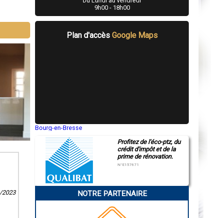
Du Lundi au vendredi
9h00 - 18h00
Plan d'accès
Google Maps
Bourg-en-Bresse
Saint-Quentin
Profitez de l'éco-ptz, du
Montluçon
crédit d'impôt et de la
Manosque
prime de rénovation.
Gap
Nice
N°E157671
Annonay
Charleville-Mézières
Pamiers
1/2023
NOTRE PARTENAIRE
Troyes
Narbonne
Rodez
Marseille