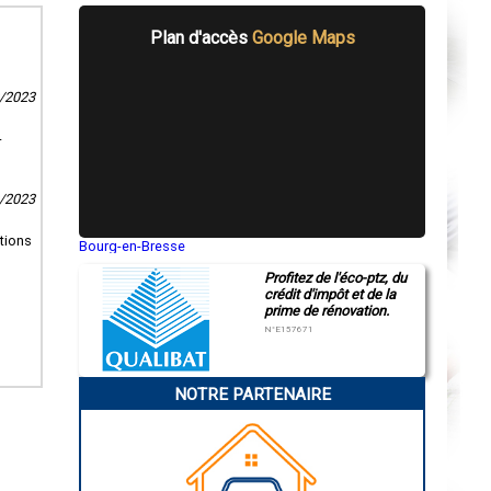
Plan d'accès
Google Maps
0/2023
-
0/2023
itions
Bourg-en-Bresse
Saint-Quentin
Profitez de l'éco-ptz, du
Montluçon
crédit d'impôt et de la
Manosque
prime de rénovation.
Gap
Nice
N°E157671
Annonay
Charleville-Mézières
Pamiers
NOTRE PARTENAIRE
Troyes
Narbonne
Rodez
Marseille
Caen
Aurillac