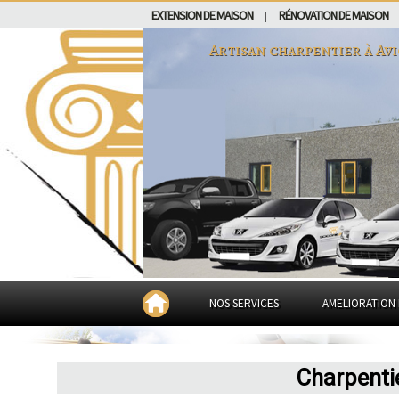
EXTENSION DE MAISON
RÉNOVATION DE MAISON
|
Artisan charpentier à
Av
NOS SERVICES
AMELIORATION 
Charpenti