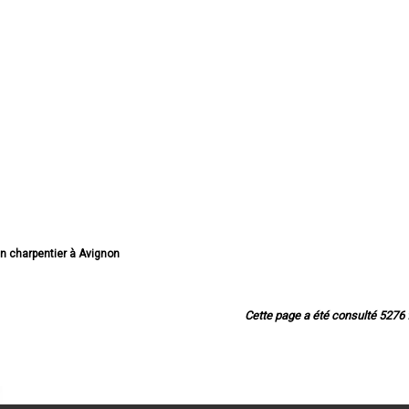
an charpentier à Avignon
san charpentier à Orange
n charpentier à Carpentras
an charpentier à Cavaillon
Cette page a été consulté 5276 f
rpentier à L'Isle-sur-la-Sorgue
san charpentier à Pertuis
an charpentier à Sorgues
an charpentier à Le Pontet
san charpentier à Bollène
tisan charpentier à Apt