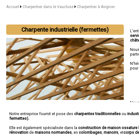
Accueil
Charpentier dans le Vaucluse
Charpentier à Avignon
Charpente industrielle (fermettes)
L'en
serv
chât
Nous
parti
N'hé
pour
Nous 
L'Isl
Notre entreprise fournit et pose des
charpentes traditionnelles
ou
industr
fermettes).
Elle est également spécialisée dans la
construction de maison ossature 
rénovation
de
maisons normandes
, en
colombages
,
manoirs
, et
corps d