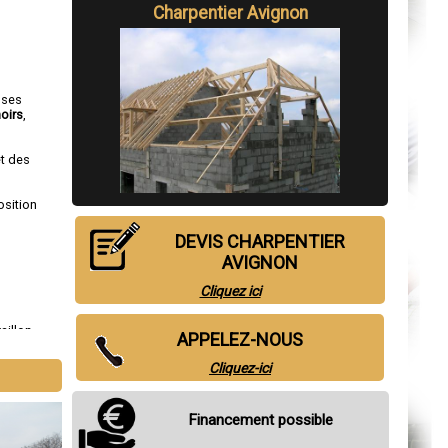
Charpentier Avignon
 ses
oirs
,
et des
osition
DEVIS CHARPENTIER
AVIGNON
Cliquez ici
aillon
,
APPELEZ-NOUS
Cliquez-ici
Financement possible