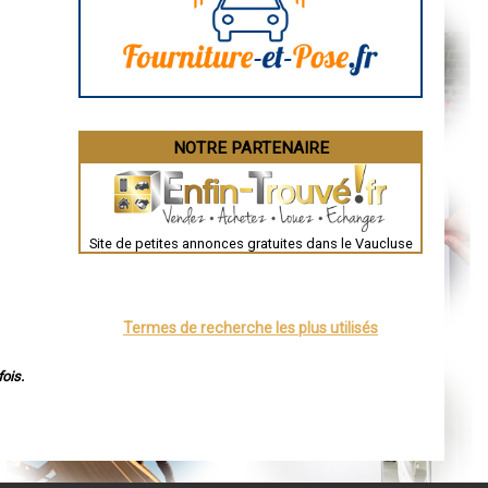
Angoulême
La Rochelle
Bourges
Brive-la-Gaillarde
Dijon
Saint-Brieuc
Guéret
Périgueux
Besançon
NOTRE PARTENAIRE
Valence
Évreux
Chartres
Brest
Nîmes
Toulouse
Site de petites annonces gratuites dans le Vaucluse
Auch
Bordeaux
Montpellier
Rennes
Châteauroux
Termes de recherche les plus utilisés
Tours
Grenoble
Dole
ois.
Mont-de-Marsan
Blois
Saint-Étienne
Le Puy-en-Velay
Nantes
Orléans
Cahors