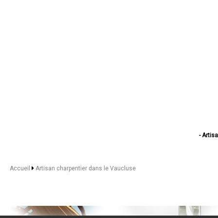
- Artis
- Arti
- Artisa
- Artis
Accueil
Artisan charpentier dans le Vaucluse
- Artisan cha
- Arti
- Artis
- Artis
- Arti
- Ar