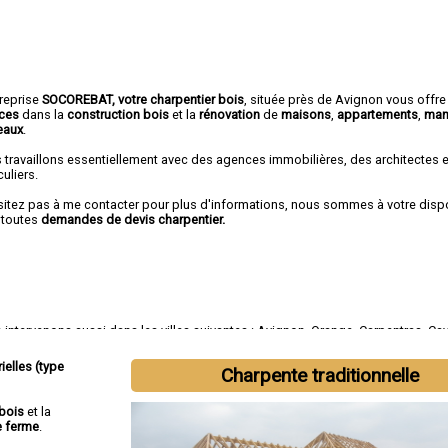
treprise
SOCOREBAT, votre charpentier bois
, située près de Avignon vous offre
ices
dans la
construction bois
et la
rénovation
de
maisons
,
appartements
,
man
eaux
.
 travaillons essentiellement avec des agences immobilières, des architectes 
culiers.
sitez pas à me contacter pour plus d'informations, nous sommes à votre disp
 toutes
demandes de devis charpentier.
intervenons aussi dans les villes suivantes :
Avignon
,
Orange
,
Carpentras
,
Cav
e-sur-la-Sorgue
,
Pertuis
,
Sorgues
,
Le Pontet
,
Bollène
,
Apt
ielles (type
Charpente traditionnelle
bois
et la
e ferme
.