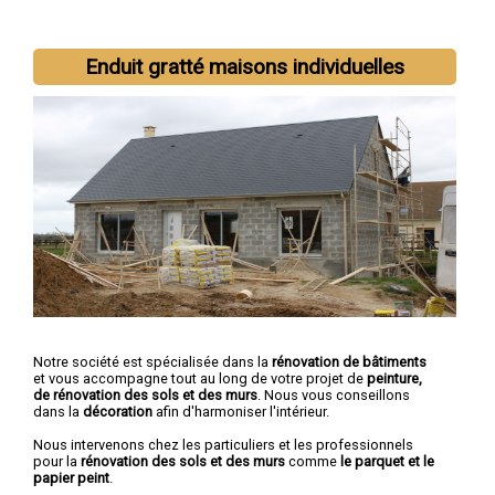
Nous intervenons aussi dans les villes suivantes :
Avignon
,
Enduit gratté maisons individuelles
Orange
,
Carpentras
,
Cavaillon
,
L'Isle-sur-la-Sorgue
,
Pertuis
,
Sorgues
,
Le Pontet
,
Bollène
,
Apt
Notre société est spécialisée dans la
rénovation de bâtiments
et vous accompagne tout au long de votre projet de
peinture,
de rénovation des sols et des murs
. Nous vous conseillons
dans la
décoration
afin d'harmoniser l'intérieur.
Nous intervenons chez les particuliers et les professionnels
pour la
rénovation des sols et des murs
comme
le parquet et le
papier peint
.