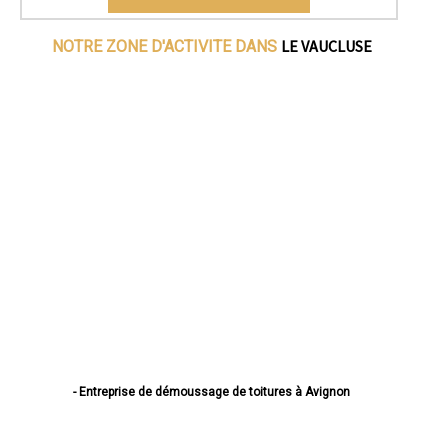
LE VAUCLUSE
NOTRE ZONE D'ACTIVITE DANS
- Entreprise de démoussage de toitures à Avignon
- Entreprise de démoussage de toitures à Orange
- Entreprise de démoussage de toitures à Carpentras
- Entreprise de démoussage de toitures à Cavaillon