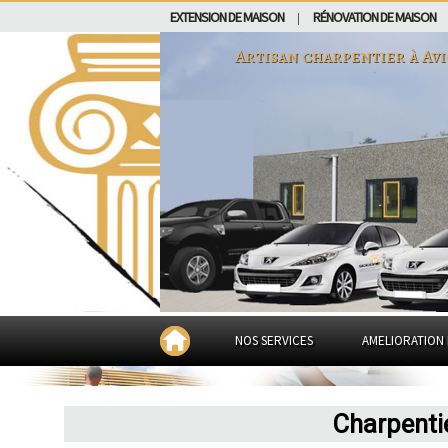
EXTENSION DE MAISON
RÉNOVATION DE MAISON
|
Artisan charpentier à
Av
NOS SERVICES
AMELIORATION 
Charpenti