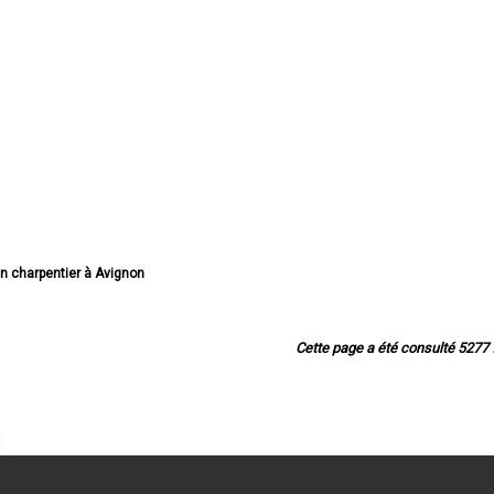
an charpentier à Avignon
san charpentier à Orange
n charpentier à Carpentras
an charpentier à Cavaillon
Cette page a été consulté 5277 f
rpentier à L'Isle-sur-la-Sorgue
san charpentier à Pertuis
an charpentier à Sorgues
an charpentier à Le Pontet
san charpentier à Bollène
tisan charpentier à Apt
an charpentier à Monteux
rpentier à Pernes-les-Fontaines