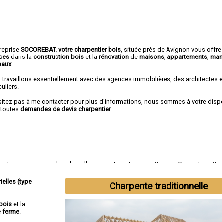
treprise
SOCOREBAT, votre charpentier bois
, située près de Avignon vous offre
ices
dans la
construction bois
et la
rénovation
de
maisons
,
appartements
,
man
eaux
.
 travaillons essentiellement avec des agences immobilières, des architectes 
culiers.
sitez pas à me contacter pour plus d'informations, nous sommes à votre disp
 toutes
demandes de devis charpentier.
intervenons aussi dans les villes suivantes :
Avignon
,
Orange
,
Carpentras
,
Cav
e-sur-la-Sorgue
,
Pertuis
,
Sorgues
,
Le Pontet
,
Bollène
,
Apt
ielles (type
Charpente traditionnelle
bois
et la
e ferme
.