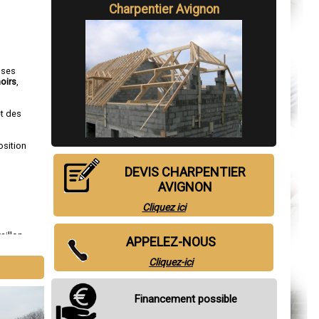
Charpentier Avignon
 ses
oirs
,
et des
osition
DEVIS CHARPENTIER
AVIGNON
Cliquez ici
aillon
,
APPELEZ-NOUS
Cliquez-ici
Financement possible