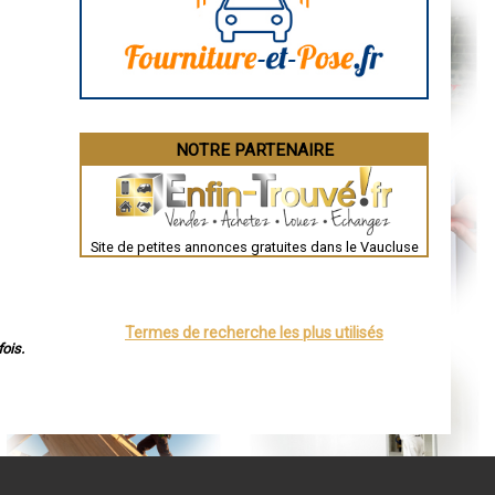
Angoulême
La Rochelle
Bourges
Brive-la-Gaillarde
Dijon
Saint-Brieuc
Guéret
Périgueux
Besançon
NOTRE PARTENAIRE
Valence
Évreux
Chartres
Brest
Nîmes
Toulouse
Site de petites annonces gratuites dans le Vaucluse
Auch
Bordeaux
Montpellier
Rennes
Châteauroux
Termes de recherche les plus utilisés
Tours
ois.
Grenoble
Dole
Mont-de-Marsan
Blois
Saint-Étienne
Le Puy-en-Velay
Nantes
Orléans
Cahors