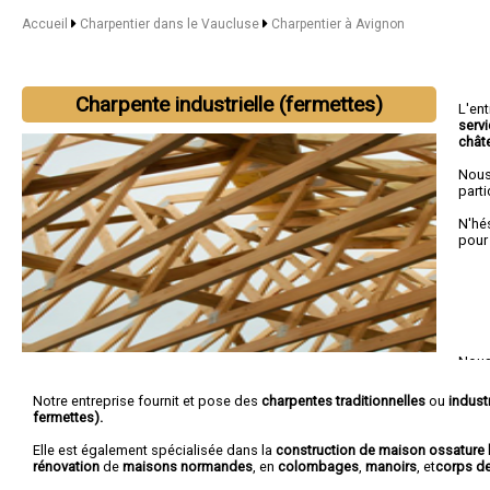
Accueil
Charpentier dans le Vaucluse
Charpentier à Avignon
Charpente industrielle (fermettes)
L'en
serv
chât
Nous
parti
N'hé
pour
Nous 
L'Isl
Notre entreprise fournit et pose des
charpentes traditionnelles
ou
industr
fermettes).
Elle est également spécialisée dans la
construction de maison ossature 
rénovation
de
maisons normandes
, en
colombages
,
manoirs
, et
corps d