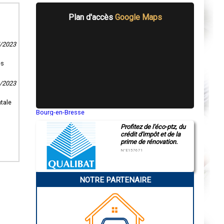
Plan d'accès
Google Maps
7/2023
ès
8/2023
tale
Bourg-en-Bresse
Saint-Quentin
Profitez de l'éco-ptz, du
Montluçon
crédit d'impôt et de la
Manosque
prime de rénovation.
Gap
Nice
N°E157671
Annonay
Charleville-Mézières
Pamiers
NOTRE PARTENAIRE
Troyes
Narbonne
Rodez
Marseille
Caen
Aurillac