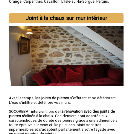
Orange
,
Carpentras
,
Cavaillon
,
L'Isle-sur-la-Sorgue
,
Pertuis
,
Sorgues
,
Le Pontet
,
Bollène
,
Apt
Joint à la chaux sur mur intérieur
Avec le temps,
les joints de pierres
s’effritent et se détériorent.
L’eau s’infiltre et détériore vos murs.
SOCOREBAT intervient lors de
la rénovation avec des joints de
pierres réalisés à la chaux.
Ces derniers sont adaptés aux
caractéristiques de dureté des pierres grâce à une adhérence à
toute épreuve sur ceux-ci. De plus, ces joints sont très
imperméables et s’adaptent parfaitement à votre façade avec
un grand nombre de teintes.