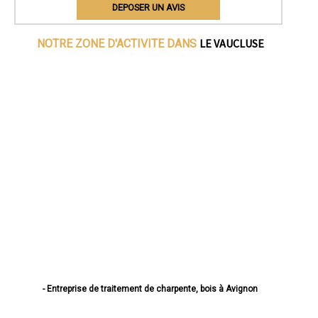
DEPOSER UN AVIS
LE VAUCLUSE
NOTRE ZONE D'ACTIVITE DANS
- Entreprise de traitement de charpente, bois à Avignon
- Entreprise de traitement de charpente, bois à Orange
- Entreprise de traitement de charpente, bois à Carpentras